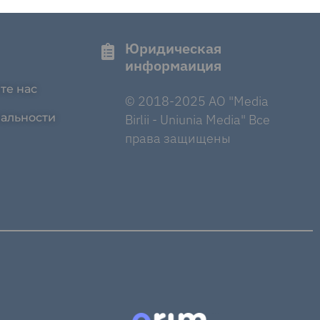
Юридическая
информаиция
те нас
© 2018-2025 AO "Media
альности
Birlii - Uniunia Media" Все
права защищены