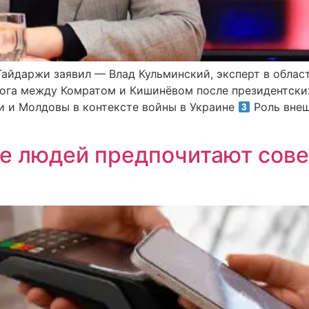
 Гайдаржи заявил — Влад Кульминский, эксперт в обл
ога между Комратом и Кишинёвом после президентски
и и Молдовы в контексте войны в Украине
Роль внеш
ше людей предпочитают сов