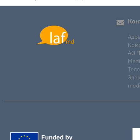
Кон
Адре
Комр
AO "M
Medi
Тел
Элек
medi