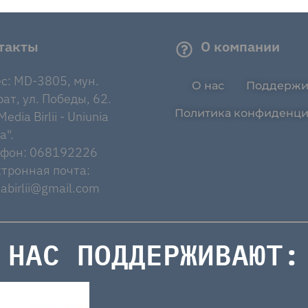
такты
О компании
с: MD-3805, мун.
О нас
Поддержи
ат, ул. Победы, 62.
Политика конфиденци
edia Birlii - Uniunia
a".
ефон: 068192226
тронная почта:
abirlii@gmail.com
НАС ПОДДЕРЖИВАЮТ: