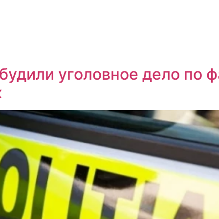
будили уголовное дело по 
х