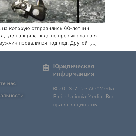
 на которую отправились 60-летний
а, где толщина льда не превышала трех
мужчин провалился под лед. Другой […]
Юридическая
информаиция
те нас
© 2018-2025 AO "Media
альности
Birlii - Uniunia Media" Все
права защищены