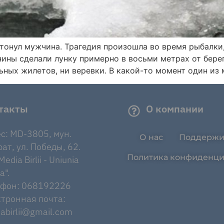
онул мужчина. Трагедия произошла во время рыбалки,
ины сделали лунку примерно в восьми метрах от берег
ьных жилетов, ни веревки. В какой-то момент один из 
такты
О компании
с: MD-3805, мун.
О нас
Поддержи
ат, ул. Победы, 62.
Политика конфиденци
edia Birlii - Uniunia
a".
ефон: 068192226
тронная почта:
abirlii@gmail.com