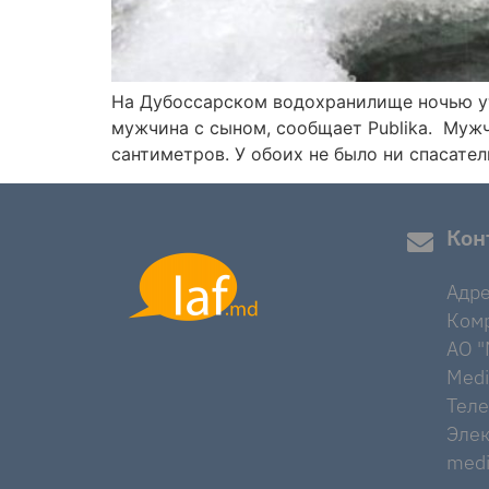
На Дубоссарском водохранилище ночью ут
мужчина с сыном, сообщает Publika. Мужч
сантиметров. У обоих не было ни спасател
Кон
Адре
Комр
AO "M
Medi
Тел
Элек
medi