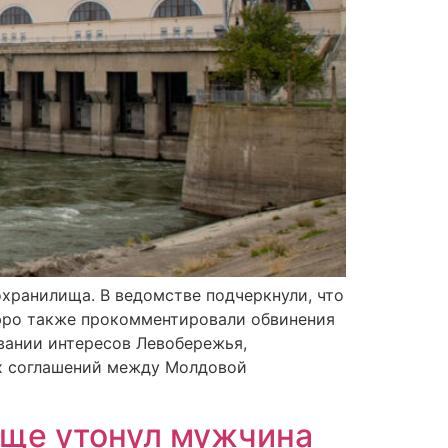
хранилища. В ведомстве подчеркнули, что
бюро также прокомментировали обвинения
вании интересов Левобережья,
ых соглашений между Молдовой
ище утонул мужчина