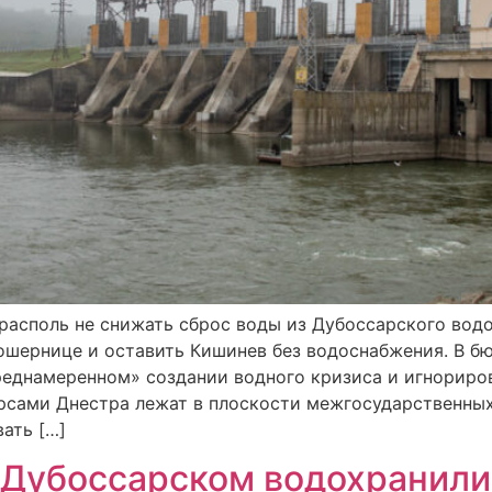
располь не снижать сброс воды из Дубоссарского водо
Кошернице и оставить Кишинев без водоснабжения. В 
преднамеренном» создании водного кризиса и игнориро
урсами Днестра лежат в плоскости межгосударственн
ать […]
 Дубоссарском водохранил