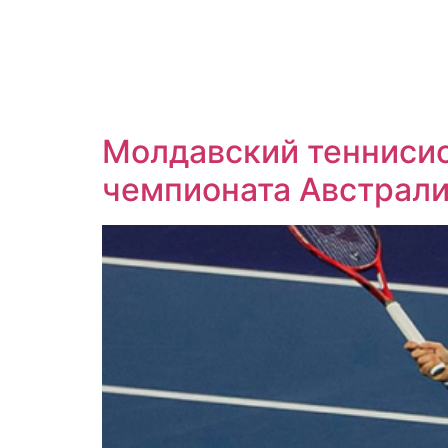
Молдавский теннисис
чемпионата Австрал