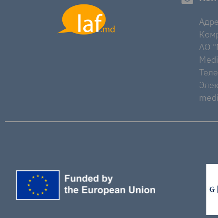
Адре
Комр
AO "M
Medi
Тел
Элек
medi