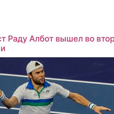
т Раду Албот вышел во вто
ии