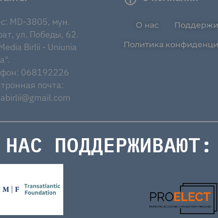
с: MD-3805, мун.
О нас
Поддержи
ат, ул. Победы, 62.
Политика конфиденци
edia Birlii - Uniunia
a".
ефон: 068192226
тронная почта:
abirlii@gmail.com
НАС ПОДДЕРЖИВАЮТ: