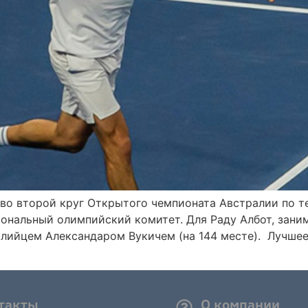
о второй круг Открытого чемпионата Австралии по те
нальный олимпийский комитет. Для Раду Албот, заним
алийцем Александаром Вукичем (на 144 месте). Лучшее
]
такты
О компании