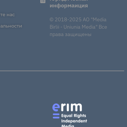
информаиция
те нас
© 2018-2025 AO "Media
альности
Birlii - Uniunia Media" Все
права защищены