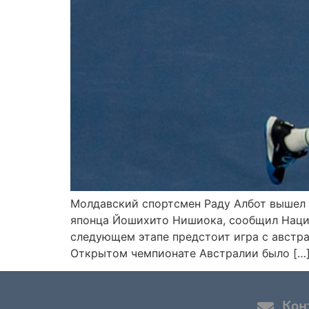
Молдавский спортсмен Раду Албот вышел в
японца Йошихито Нишиока, сообщил Нацио
следующем этапе предстоит игра с австр
Открытом чемпионате Австралии было […
Кон