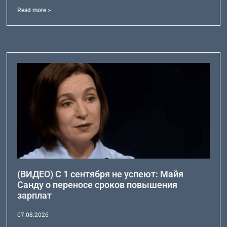
Read more >
(ВИДЕО) С 1 сентября не успеют: Майя
Санду о переносе сроков повышения
зарплат
07.08.2026