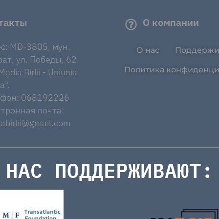
такты
О компании
с: MD-3805, мун.
О нас
Поддержи
ат, ул. Победы, 62.
Политика конфиденци
edia Birlii - Uniunia
a".
ефон: 068192226
тронная почта:
abirlii@gmail.com
НАС ПОДДЕРЖИВАЮТ: