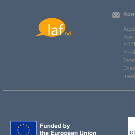
Кон
Адре
Комр
AO "M
Medi
Тел
Элек
medi