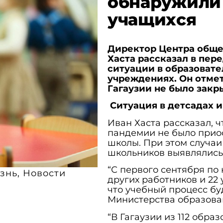
обнаружили 
учащихся
Директор Центра обще
Хаста рассказал в пере
ситуации в образоват
учреждениях. Он отмет
Гагаузии не было закр
Ситуация в детсадах 
Иван Хаста рассказал, ч
пандемии не было прио
школы. При этом случаи
школьников выявлялись.
“С первого сентября по
знь
,
Новости
других работников и 22 
что учебный процесс бу
Министерства образова
“В Гагаузии из 112 обра