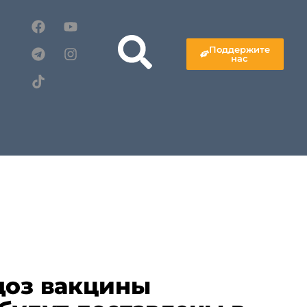
Поддержите
нас
доз вакцины