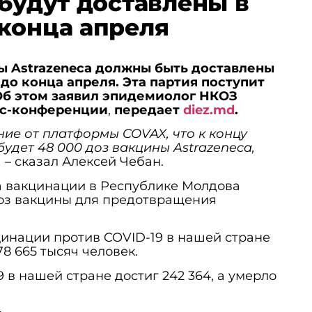
 будут доставлены в
конца апреля
ы Astrazeneca должны быть доставлены
до конца апреля. Эта партия поступит
Об этом заявил эпидемиолог НКОЗ
сс-конференции
,
передает
diez.md
.
ние от платформы COVAX, что к концу
будет 48 000 доз вакцины Astrazeneca,
,
– сказал Алексей Чебан.
а вакцинации в Республике Молдова
доз вакцины для предотвращения
инации против COVID-19 в нашей стране
 665 тысяч человек.
 в нашей стране достиг 242 364, а умерло