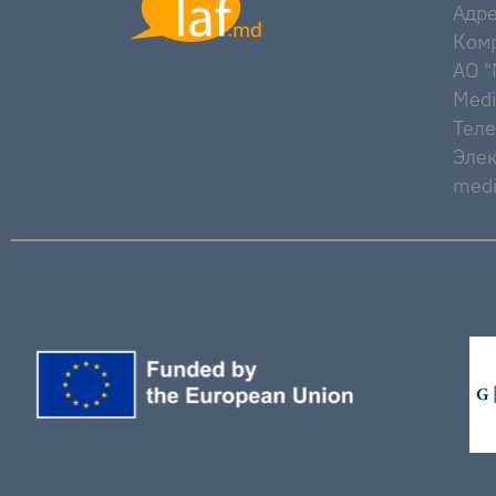
Адре
Комр
AO "M
Medi
Тел
Элек
medi