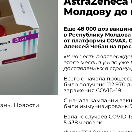
AstraZeneca
Молдову до 
Еще 48 000 доз вакцин
в Республику Молдова 
от платформы COVAX. 
Алексей Чебан на пре
«У нас есть подтвержде
этого месяца у нас уже 
доставленных в страну»
Всего с начала процесс
было получено 112 970 
заражения COVID-19.
С начала кампании вакц
знь
,
Новости
были иммунизированы 78
Баланс случаев COVID-19
5 438 человек.