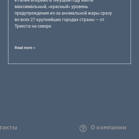
Италия впервые в текущем году ввела
максимальный, «красный» уровень
предупреждения из-за аномальной жары сразу
во всех 27 крупнейших городах страны — от
Триеста на севере
Read more >
такты
О компании