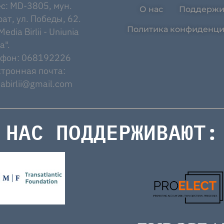
с: MD-3805, мун.
О нас
Поддержи
ат, ул. Победы, 62.
Политика конфиденци
edia Birlii - Uniunia
a".
ефон: 068192226
тронная почта:
abirlii@gmail.com
НАС ПОДДЕРЖИВАЮТ: