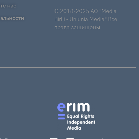
те нас
© 2018-2025 AO "Media
альности
Birlii - Uniunia Media" Все
права защищены