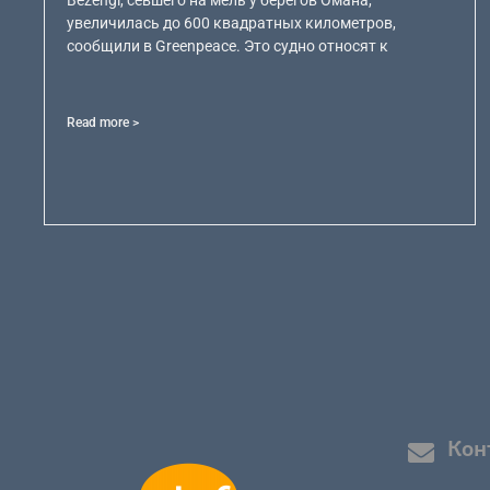
Bezengi, севшего на мель у берегов Омана,
увеличилась до 600 квадратных километров,
сообщили в Greenpeace. Это судно относят к
Read more >
Кон