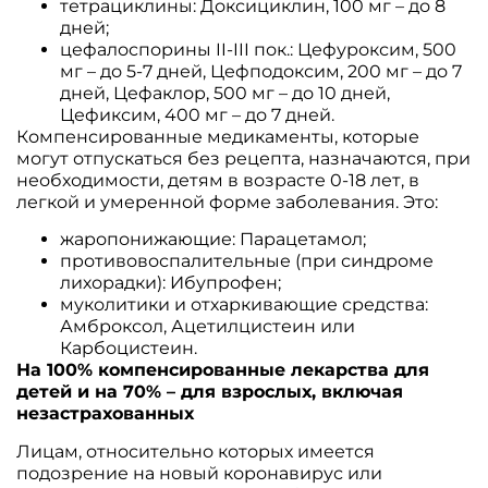
тетрациклины: Доксициклин, 100 мг – до 8
дней;
цефалоспорины II-III пок.: Цефуроксим, 500
мг – до 5-7 дней, Цефподоксим, 200 мг – до 7
дней, Цефаклор, 500 мг – до 10 дней,
Цефиксим, 400 мг – до 7 дней.
Компенсированные медикаменты, которые
могут отпускаться без рецепта, назначаются, при
необходимости, детям в возрасте 0-18 лет, в
легкой и умеренной форме заболевания. Это:
жаропонижающие: Парацетамол;
противовоспалительные (при синдроме
лихорадки): Ибупрофен;
муколитики и отхаркивающие средства:
Амброксол, Ацетилцистеин или
Карбоцистеин.
На 100% компенсированные лекарства для
детей и на 70% – для взрослых, включая
незастрахованных
Лицам, относительно которых имеется
подозрение на новый коронавирус или