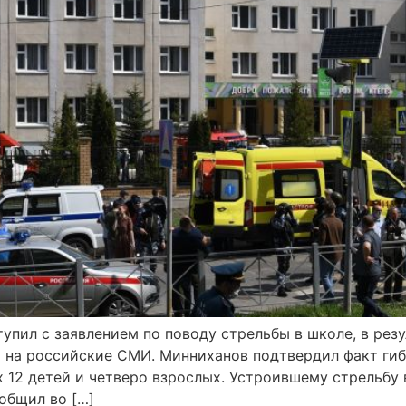
упил с заявлением по поводу стрельбы в школе, в рез
ой на российские СМИ. Минниханов подтвердил факт ги
 12 детей и четверо взрослых. Устроившему стрельбу в
общил во […]