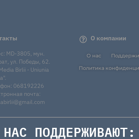
такты
О компании
с: MD-3805, мун.
О нас
Поддержи
ат, ул. Победы, 62.
Политика конфиденци
edia Birlii - Uniunia
a".
ефон: 068192226
тронная почта:
abirlii@gmail.com
НАС ПОДДЕРЖИВАЮТ: