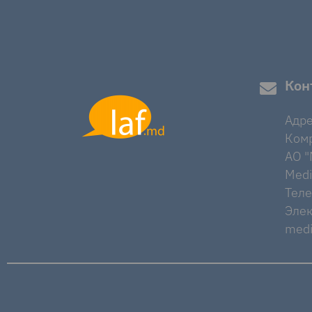
Кон
Адре
Комр
AO "M
Medi
Тел
Элек
medi