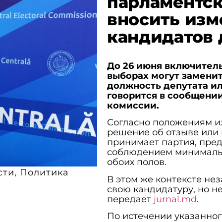
парламентск
вносить изм
кандидатов 
До 26 июня включител
выборах могут заменит
должность депутата ил
говорится в сообщени
комиссии.
Согласно положениям и
решение об отзыве или
принимает партия, пред
соблюдением минимальн
обоих полов.
сти
,
Политика
В этом же контексте не
свою кандидатуру, но не
передает
jurnal.md
.
По истечении указанног