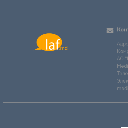
Кон
Адре
Комр
AO "M
Medi
Тел
Элек
medi