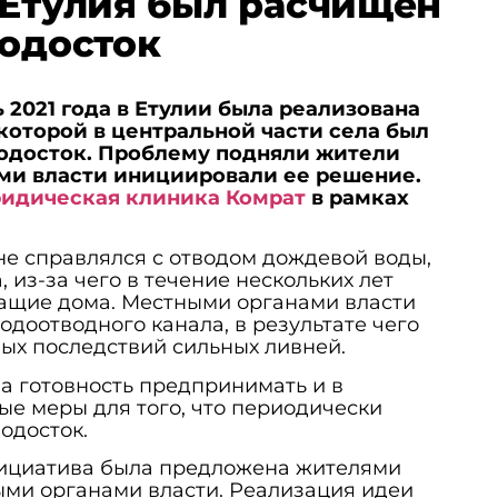
 Етулия был расчищен
водосток
 2021 года в Етулии была реализована
которой в центральной части села был
водосток. Проблему подняли жители
ами власти инициировали ее решение.
идическая клиника Комрат
в рамках
.
 не справлялся с отводом дождевой воды,
, из-за чего в течение нескольких лет
ащие дома. Местными органами власти
одоотводного канала, в результате чего
ых последствий сильных ливней.
а готовность предпринимать и в
е меры для того, что периодически
одосток.
нициатива была предложена жителями
ыми органами власти. Реализация идеи