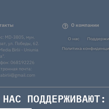
такты
О компании
с: MD-3805, мун.
О нас
Поддержи
ат, ул. Победы, 62.
Политика конфиденци
edia Birlii - Uniunia
a".
ефон: 068192226
тронная почта:
abirlii@gmail.com
НАС ПОДДЕРЖИВАЮТ: