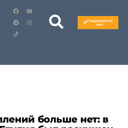
Поддержите
нас
плений больше нет: в