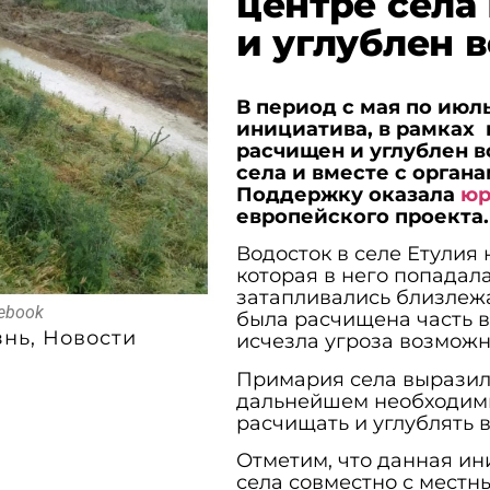
центре села
и углублен 
В период с мая по июль
инициатива, в рамках 
расчищен и углублен 
села и вместе с орган
Поддержку оказала
юр
европейского проекта
Водосток в селе Етулия
которая в него попадала
затапливались близлеж
cebook
была расчищена часть в
знь
,
Новости
исчезла угроза возможн
Примария села выразил
дальнейшем необходимы
расчищать и углублять в
Отметим, что данная и
села совместно с местн