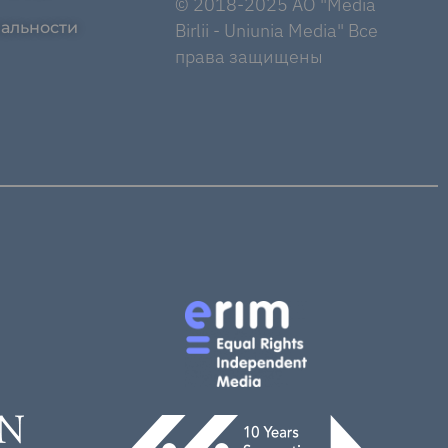
© 2018-2025 AO "Media
альности
Birlii - Uniunia Media" Все
права защищены