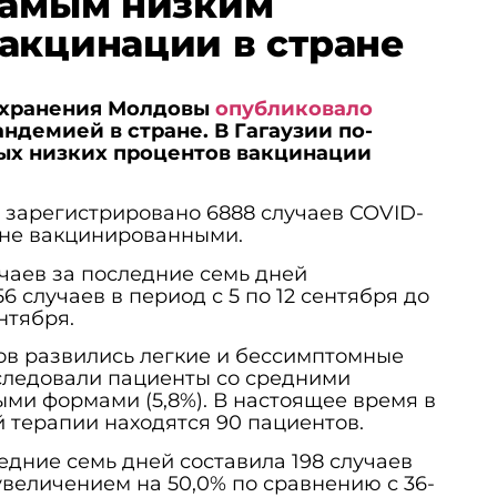
самым низким
акцинации в стране
охранения Молдовы
опубликовало
ндемией в стране. В Гагаузии по-
ых низких процентов вакцинации
о зарегистрировано 6888 случаев COVID-
и не вакцинированными.
чаев за последние семь дней
6 случаев в период с 5 по 12 сентября до
ентября.
ов развились легкие и бессимптомные
 следовали пациенты со средними
ыми формами (5,8%). В настоящее время в
 терапии находятся 90 пациентов.
едние семь дней составила 198 случаев
 увеличением на 50,0% по сравнению с 36-