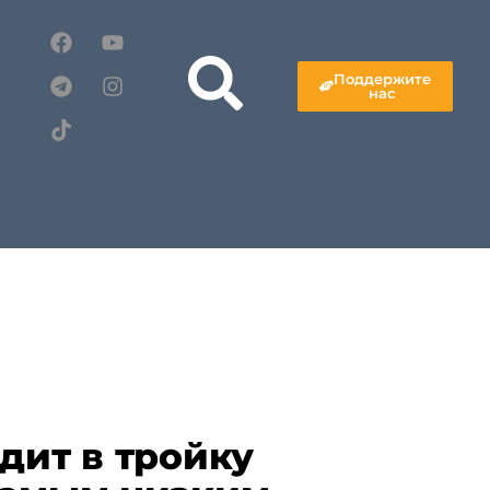
Поддержите
нас
дит в тройку