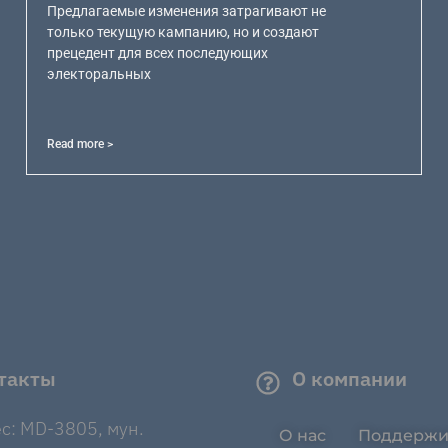
Предлагаемые изменения затрагивают не
только текущую кампанию, но и создают
прецедент для всех последующих
электоральных
Read more >
такты
О компании
с: MD-3805, мун.
О нас
Поддержи