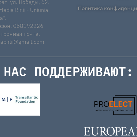
ат, ул. Победы, 62.
Политика конфиденци
edia Birlii - Uniunia
a".
ефон: 068192226
тронная почта:
abirlii@gmail.com
НАС ПОДДЕРЖИВАЮТ: