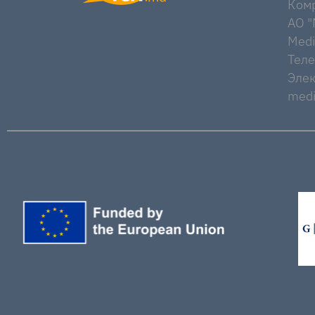
Комр
AO "M
Medi
Тел
Элек
medi