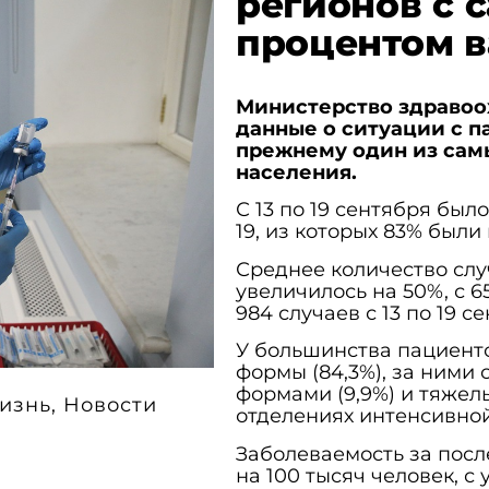
регионов с 
процентом в
Министерство здраво
данные о ситуации с па
прежнему один из сам
населения.
С 13 по 19 сентября был
19, из которых 83% был
Среднее количество слу
увеличилось на 50%, с 65
984 случаев с 13 по 19 с
У большинства пациент
формы (84,3%), за ними
формами (9,9%) и тяжел
изнь
,
Новости
отделениях интенсивной
Заболеваемость за посл
на 100 тысяч человек, с