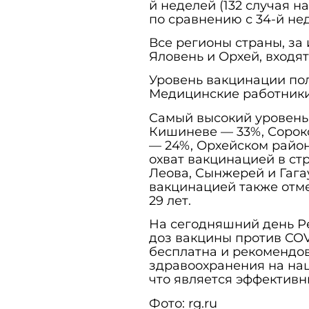
й неделей (132 случая н
по сравнению с 34-й нед
Все регионы страны, за
Яловень и Орхей, входят
Уровень вакцинации пол
Медицинские работники
Самый высокий уровень
Кишиневе — 33%, Сорок
— 24%, Орхейском район
охват вакцинацией в ст
Леова, Сынжерей и Гага
вакцинацией также отме
29 лет.
На сегодняшний день Ре
доз вакцины против COV
бесплатна и рекомендо
здравоохранения на на
что является эффектив
Фото: rg.ru