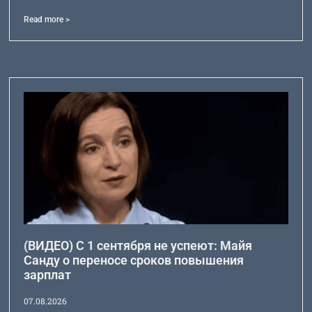
Read more >
(ВИДЕО) С 1 сентября не успеют: Майя
Санду о переносе сроков повышения
зарплат
07.08.2026