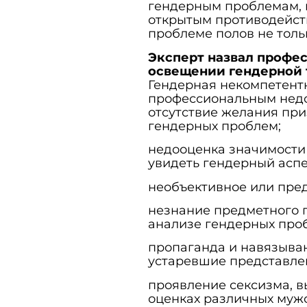
гендерным проблемам, 
открытым противодейст
проблеме полов не толь
Эксперт назвал профе
освещении гендерной
Гендерная некомпетентн
профессиональным недос
отсутствие желания при
гендерных проблем;
недооценка значимости
увидеть гендерный аспе
необъективное или пре
незнание предметного п
анализе гендерных про
пропаганда и навязыва
устаревшие представлен
проявление сексизма, 
оценках различных мужс