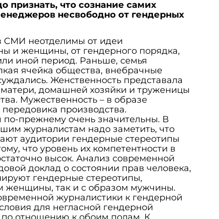
до признать, что сознание самих
енеджеров несвободно от гендерных
в СМИ неотделимы от идеи
ы и женщины, от гендерного порядка,
или иной период. Раньше, семья
пкая ячейка общества, внебрачные
суждались. Женственность представала
 матери, домашней хозяйки и труженицы
тва. Мужественность – в образе
 передовика производства.
 по-прежнему очень значительны. В
шим журналистам надо заметить, что
вают аудитории гендерные стереотипы
ому, что уровень их компетентности в
статочно высок. Анализ современной
довой доклад о состоянии прав человека,
нируют гендерные стереотипы,
м женщины, так и с образом мужчины.
овременной журналистики к гендерной
словия для негласной гендерной
 по отношению к обоим полам. К