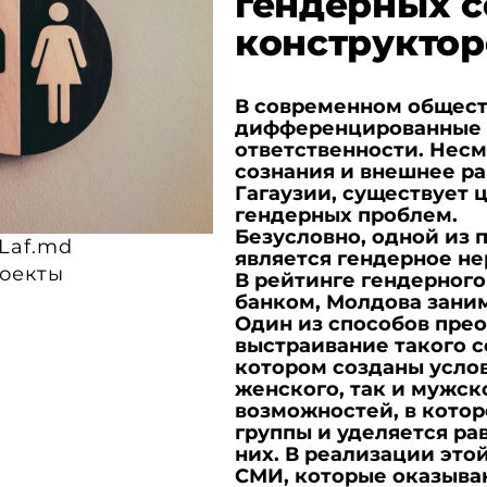
гендерных 
конструктор
В современном общест
дифференцированные 
ответственности. Несм
сознания и внешнее ра
Гагаузии, существует 
гендерных проблем.
Безусловно, о дной из
Laf.md
является гендерное не
оекты
В рейтинге гендерног
банком, Молдова занима
Один из способов прео
выстраивание такого с
котором созданы усло
женского, так и мужск
возможностей, в кото
группы и уделяется р
них. В реализации это
СМИ, которые оказыва