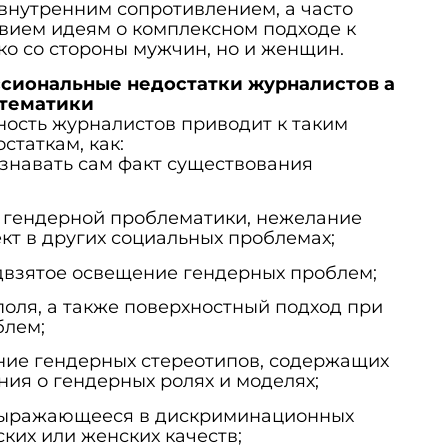
внутренним сопротивлением, а часто
вием идеям о комплексном подходе к
ко со стороны мужчин, но и женщин.
ссиональные недостатки журналистов а
 тематики
ость журналистов приводит к таким
таткам, как:
знавать сам факт существования
 гендерной проблематики, нежелание
кт в других социальных проблемах;
двзятое освещение гендерных проблем;
оля, а также поверхностный подход при
блем;
ние гендерных стереотипов, содержащих
ия о гендерных ролях и моделях;
выражающееся в дискриминационных
ких или женских качеств;