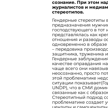
сознание. При этом на
журналистов и медиам
стереотипов.
Гендерные стереотипы 
предназначения мужчин
господствующего в тот 
представлялась как кре
отношения и разводы о
одновременно в образе
– передовика производс
защитника, труженика и
Гендерные заблуждения
качестве оправдания на
чаще всего они навязы
неосознанно, просто пот
этой проблематике недо
ситуации показывает(Го
UNDP), что в СМИ доми
связанные как с образо
Стереотипный подход с
проблематике создает у
цензуры и самоцензуры