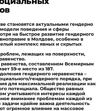
социальных
ов
ве становятся актуальными гендерно
модели поведения и сферы
отря на быстрое развитие гендерного
вноправие в Молдове, особенно в
целый комплекс явных и скрытых
 проблем, лежащих на поверхности,
равенство.
о равенства, составленном Всемирным
ет 59-е место из 187.
доления гендерного неравенства –
оциального/гендерного порядка, при
вия для максимальной реализации как
ого потенциала. Общество равных
ром учитываются интересы каждой
авное внимание проблемам каждой из
й задачи крайне важна деятельность
ют огромное влияние на массовое