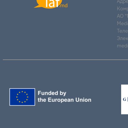
Адре
Комр
AO "M
Medi
Тел
Элек
medi