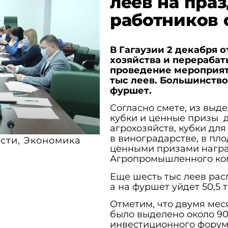
леев на пра
работников 
В Гагаузии 2 декабря 
хозяйства и перераба
проведение мероприят
тыс леев. Большинство
фуршет.
Согласно смете, из выде
кубки и ценные призы 
агрохозяйств, кубки дл
в виноградарстве, в пло
сти
,
Экономика
ценными призами наград
Агропромышленного ко
Еще шесть тыс леев ра
а на фуршет уйдет 50,5 
Отметим, что двумя ме
было выделено около 90
инвестиционного форума 