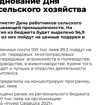
зднование Дня
сельского хозяйства
отметят День работников сельского
тывающей промышленности. На
ия из бюджета будет выделено 94,9
 из них пойдут на ценные подарки и
ленных почти 100 тыс леев 29,3 пойдут на
для передовых многоотраслевых
я передовых агрохозяйств в полеводстве,
доводстве, в животноводстве. Кроме того,
ят и лучших в отраслях деятельности
мплекса.
спределили на концентрирую программу,
тыс леев.
сяцами ранее из регионального бюджета
0 тыс леев на организацию
«Invest Gagauzia 2021».