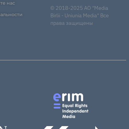
те нас
© 2018-2025 AO "Media
альности
Birlii - Uniunia Media" Все
права защищены