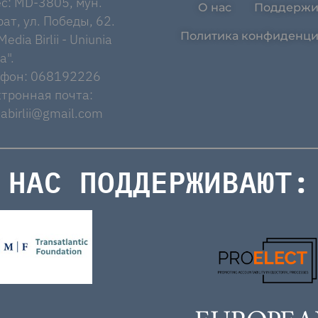
с: MD-3805, мун.
О нас
Поддержи
ат, ул. Победы, 62.
Политика конфиденци
edia Birlii - Uniunia
a".
ефон: 068192226
тронная почта:
abirlii@gmail.com
НАС ПОДДЕРЖИВАЮТ: