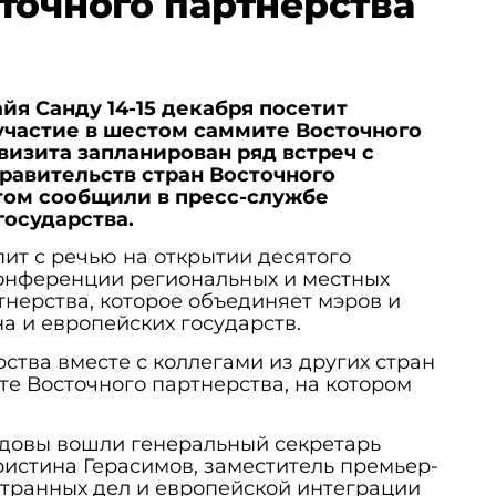
точного партнерства
я Санду 14-15 декабря посетит
участие в шестом саммите Восточного
 визита запланирован ряд встреч с
правительств стран Восточного
этом сообщили в пресс-службе
осударства.
пит с речью на открытии десятого
онференции региональных и местных
тнерства, которое объединяет мэров и
а и европейских государств.
рства вместе с коллегами из других стран
те Восточного партнерства, на котором
лдовы вошли генеральный секретарь
истина Герасимов, заместитель премьер-
транных дел и европейской интеграции