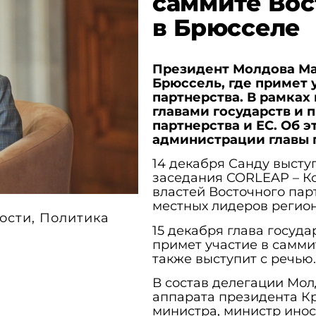
саммите Вос
в Брюсселе
Президент Молдова Май
Брюссель, где примет 
партнерства. В рамках
главами государств и 
партнерства и ЕС. Об 
администрации главы г
14 декабря Санду высту
заседания CORLEAP – К
властей Восточного пар
местных лидеров регион
ости
,
Политика
15 декабря глава госуда
примет участие в самми
также выступит с речью.
В состав делегации Мо
аппарата президента Кр
министра, министр инос