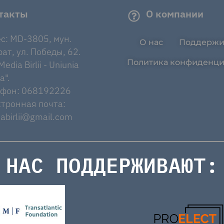
такты
О компании
с: MD-3805, мун.
О нас
Поддержи
ат, ул. Победы, 62.
Политика конфиденци
edia Birlii - Uniunia
a".
ефон: 068192226
тронная почта:
abirlii@gmail.com
НАС ПОДДЕРЖИВАЮТ: