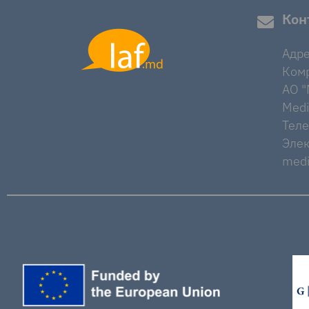
Кон
Адре
Комр
AO "M
Medi
Тел
Элек
medi