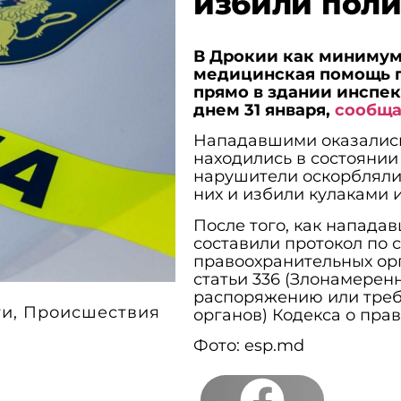
избили пол
В Дрокии как минимум
медицинская помощь п
прямо в здании инспе
днем 31 января,
сообща
Нападавшими оказались 
находились в состоянии
нарушители оскорбляли 
них и избили кулаками 
После того, как напада
составили протокол по 
правоохранительных орг
статьи 336 (Злонамере
распоряжению или треб
ти
,
Происшествия
органов) Кодекса о пра
Фото: esp.md