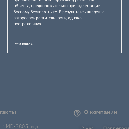
объекта, предположительно принадлежащие
боевому беспилотнику. В результате инцидента
загорелась растительность, однако
пострадавших
Read more >
такты
О компании
с: MD-3805, мун.
О нас
Поддержи