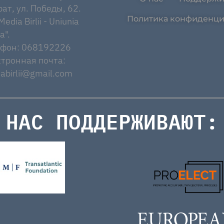
ат, ул. Победы, 62.
Политика конфиденци
edia Birlii - Uniunia
a".
ефон: 068192226
тронная почта:
abirlii@gmail.com
НАС ПОДДЕРЖИВАЮТ: