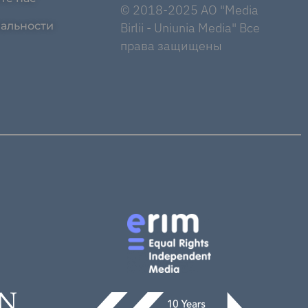
© 2018-2025 AO "Media
альности
Birlii - Uniunia Media" Все
права защищены