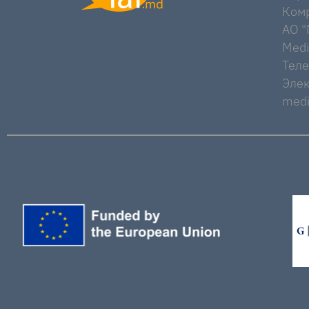
Комр
AO "M
Medi
Тел
Элек
medi