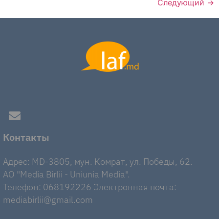
Следующий
→
Контакты
Адрес: MD-3805, мун. Комрат, ул. Победы, 62.
AO "Media Birlii - Uniunia Media".
Телефон: 068192226 Электронная почта:
mediabirlii@gmail.com