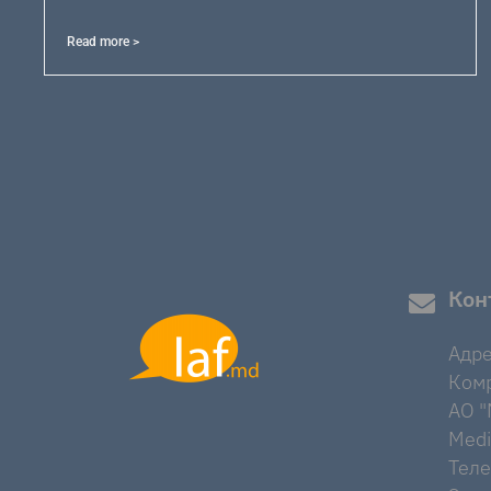
Read more >
Кон
Адре
Комр
AO "M
Medi
Тел