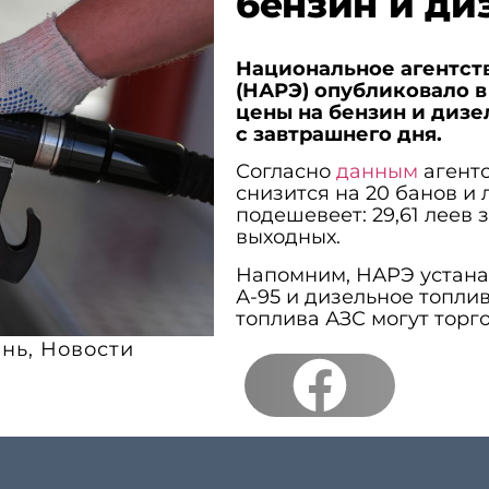
бензин и ди
Национальное агентств
(НАРЭ) опубликовало в
цены на бензин и дизе
с завтрашнего дня.
Согласно
данным
агентс
снизится на 20 банов и л
подешевеет: 29,61 леев 
выходных.
Напомним, НАРЭ устана
А-95 и дизельное топлив
топлива АЗС могут торг
нь
,
Новости