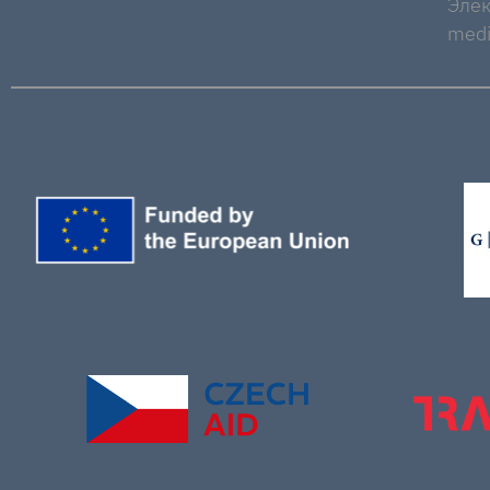
Элек
medi