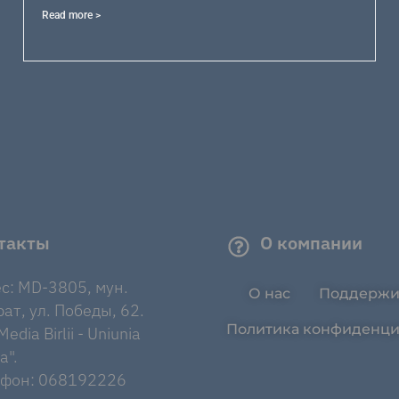
Read more >
такты
О компании
с: MD-3805, мун.
О нас
Поддержи
ат, ул. Победы, 62.
Политика конфиденци
edia Birlii - Uniunia
a".
ефон: 068192226