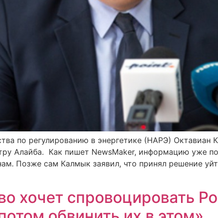
тва по регулированию в энергетике (НАРЭ) Октавиан К
тру Алайба. Как пишет NewsMaker, информацию уже под
ам. Позже сам Калмык заявил, что принял решение уй
во хочет спровоцировать Р
 потом обвинить их в этом»