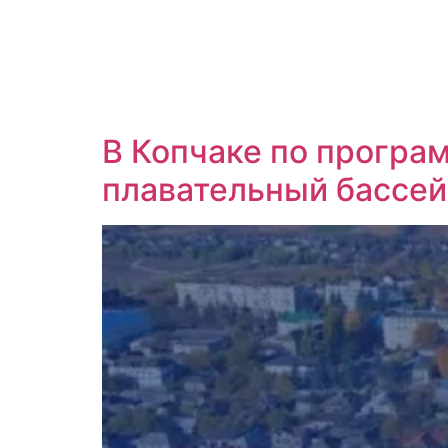
В Копчаке по програ
плавательный бассей