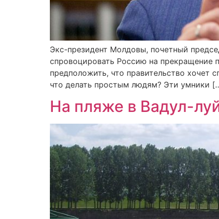
Экс-президент Молдовы, почетный предсе
спровоцировать Россию на прекращение пос
предположить, что правительство хочет с
что делать простым людям? Эти умники [
На пляже в Вадул-лу