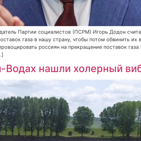
датель Партии социалистов (ПСРМ) Игорь Додон считае
тавок газа в нашу страну, чтобы потом обвинить их в
провоцировать россиян на прекращение поставок газа М
…]
й-Водах нашли холерный ви