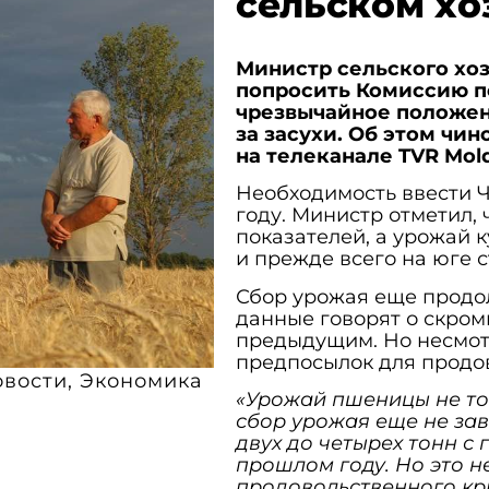
сельском хо
Министр сельского хо
попросить Комиссию п
чрезвычайное положени
за засухи. Об этом чи
на телеканале TVR Mol
Необходимость ввести Ч
году. Министр отметил,
показателей, а урожай 
и прежде всего на юге 
Сбор урожая еще продо
данные говорят о скром
предыдущим. Но несмотр
предпосылок для продов
овости
,
Экономика
«Урожай пшеницы не тот
сбор урожая еще не заве
двух до четырех тонн с 
прошлом году. Но это н
продовольственного кри