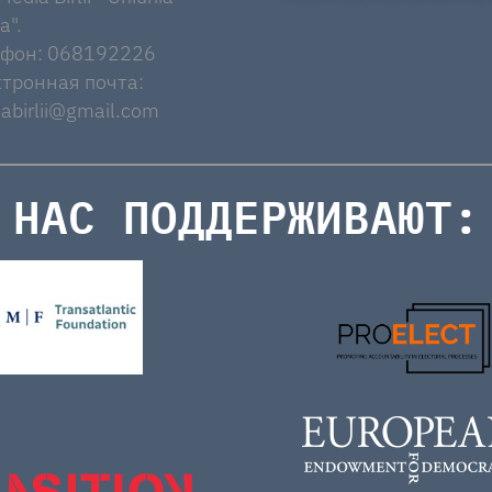
a".
ефон: 068192226
тронная почта:
abirlii@gmail.com
НАС ПОДДЕРЖИВАЮТ: