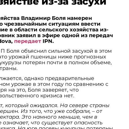
зяйстве из-за засухи
зяйства Владимир Боля намерен
о чрезвычайным ситуациям ввести
е в области сельского хозяйства из-
новник заявил в эфире одной из передач
dova,
передает
IPN.
П Боля объяснил сильной засухой в этом
 что урожай пшеницы ниже прогнозных
кукурузы потерян почти в полном объеме,
страны.
лжается, однако предварительные
ном урожае в этом году по сравнению с
я на это, Боля заверяет, что
ольственного кризиса нет.
, который ожидался. На севере страны
ршен. Из того, что уже собрали, – от
гектара. Это намного меньше, чем в
е означает, что существует опасность
зиса. На юге посевы кукурузы потеряны,