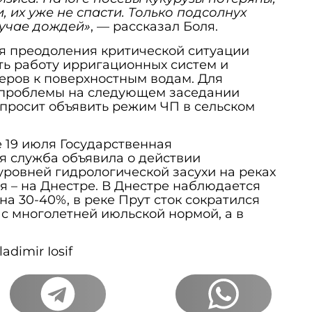
, их уже не спасти. Только подсолнух
лучае дождей»
, — рассказал Боля.
ля преодоления критической ситуации
ть работу ирригационных систем и
еров к поверхностным водам. Для
 проблемы на следующем заседании
просит объявить режим ЧП в сельском
 19 июля Государственная
я служба объявила о действии
уровней гидрологической засухи на реках
ня – на Днестре. В Днестре наблюдается
а 30-40%, в реке Прут сток сократился
 с многолетней июльской нормой, а в
adimir Iosif