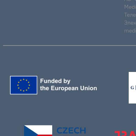
Medi
Тел
Элек
medi