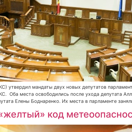
 (КС) утвердил мандаты двух новых депутатов парламен
С. Оба места освободились после ухода депутата Алл
епутата Елены Боднаренко. Их места в парламенте заня
«желтый» код метеоопаснос