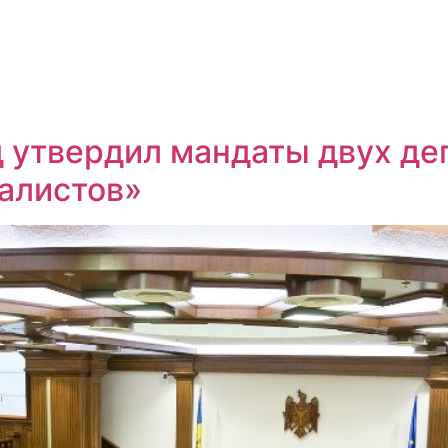
 утвердил мандаты двух деп
алистов»