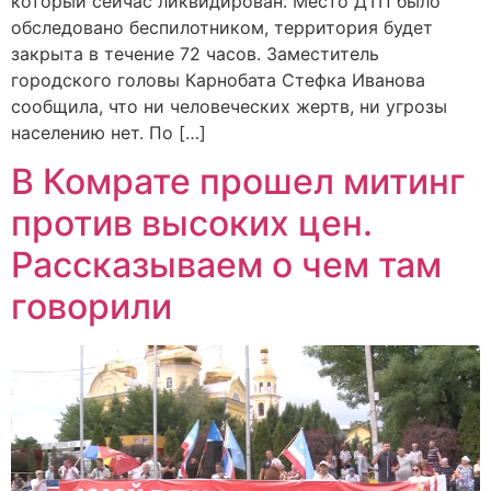
который сейчас ликвидирован. Место ДТП было
обследовано беспилотником, территория будет
закрыта в течение 72 часов. Заместитель
городского головы Карнобата Стефка Иванова
сообщила, что ни человеческих жертв, ни угрозы
населению нет. По […]
В Комрате прошел митинг
против высоких цен.
Рассказываем о чем там
говорили