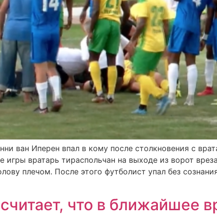
ни ван Иперен впал в кому после столкновения с вра
те игры вратарь тираспольчан на выходе из ворот врез
лову плечом. После этого футболист упал без сознания
считает, что в ближайшее в