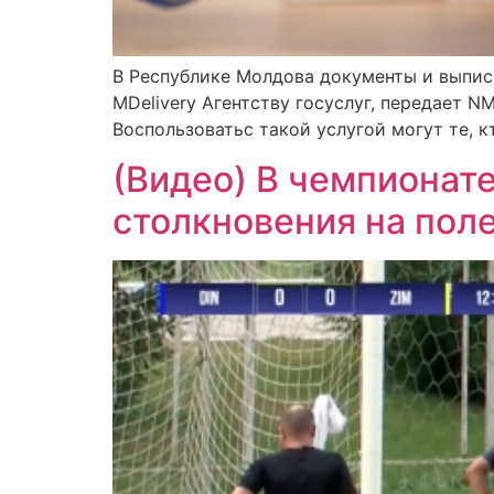
В Республике Молдова документы и выпис
MDelivery Агентству госуслуг, передает N
Воспользоватьс такой услугой могут те, кт
(Видео) В чемпионат
столкновения на пол