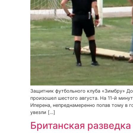
Защитник футбольного клуба «Зимбру» Дон
произошел шестого августа. На 11-й мину
Иперена, непреднамеренно попав тому в го
увезли […]
Британская разведка 