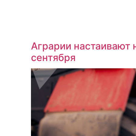
Аграрии настаивают н
сентября