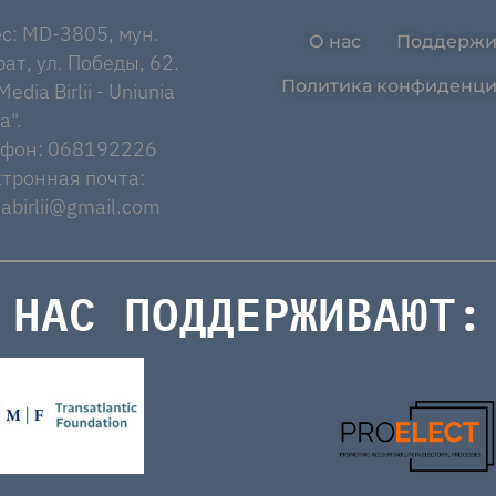
с: MD-3805, мун.
О нас
Поддержи
ат, ул. Победы, 62.
Политика конфиденци
edia Birlii - Uniunia
a".
ефон: 068192226
тронная почта:
abirlii@gmail.com
НАС ПОДДЕРЖИВАЮТ: