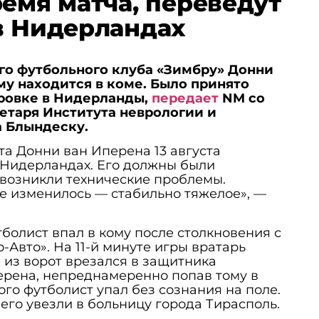
ремя матча, переведут
в Нидерландах
о футбольного клуба «Зимбру» Донни
у находится в коме. Было принято
ровке в Нидерланды,
передает
NM со
етаря Института неврологии и
 Блындеску.
та Донни ван Иперена 13 августа
 Нидерландах. Его должны были
о возникли технические проблемы.
е изменилось — стабильно тяжелое», —
тболист впал в кому после столкновения с
-Авто». На 11-й минуте игры вратарь
 из ворот врезался в защитника
ерена, непреднамеренно попав тому в
ого футболист упал без сознания на поле.
его увезли в больницу города Тирасполь.