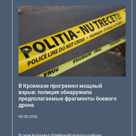
В Крокмазе прогремел мощный
взрыв: полиция обнаружила
предполагаемые фрагменты боевого
дрона
09.08.2026
В селе Крокмаз Штефан-Водского района