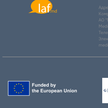
Адре
Комр
AO "M
Medi
Тел
Элек
medi