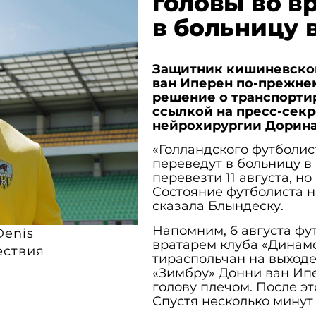
головы во в
в больницу 
Защитник кишиневског
ван Иперен по-прежнем
решение о транспорти
ссылкой на пресс-секр
нейрохирургии Дорина
«Голландского футболис
переведут в больницу в
перевезти 11 августа, н
Состояние футболиста н
сказала Блындеску.
Напомним, 6 августа фу
Denis
вратарем клуба «Динамо
ствия
тираспольчан на выходе
«Зимбру» Донни ван Ип
голову плечом. После эт
Спустя несколько минут 