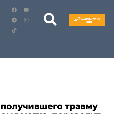
Поддержите
нас
 получившего травму