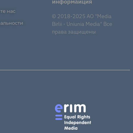
информаиция
те нас
© 2018-2025 AO "Media
альности
Birlii - Uniunia Media" Все
права защищены