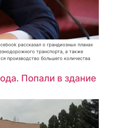
cebook рассказал о грандиозных планах
лезнодорожного транспорта, а также
тся производство большего количества
ода. Попали в здание