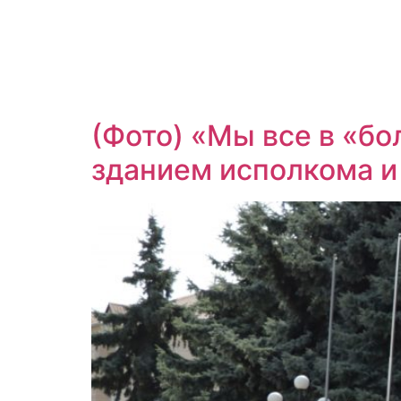
(Фото) «Мы все в «бо
зданием исполкома и