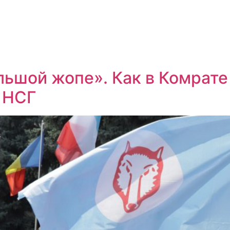
льшой жопе». Как в Комрат
 НСГ