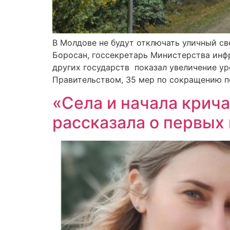
В Молдове не будут отключать уличный св
Боросан, госсекретарь Министерства инфр
других государств показал увеличение ур
Правительством, 35 мер по сокращению п
«Села и начала крич
рассказала о первых