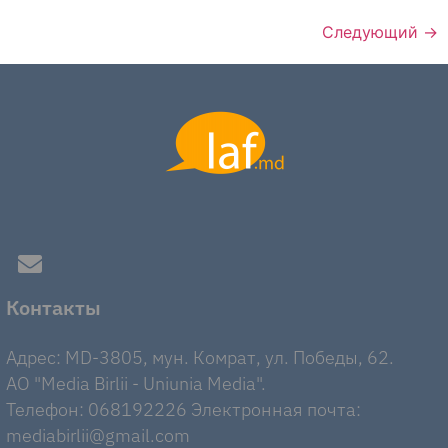
Следующий
→
Контакты
Адрес: MD-3805, мун. Комрат, ул. Победы, 62.
AO "Media Birlii - Uniunia Media".
Телефон: 068192226 Электронная почта:
mediabirlii@gmail.com