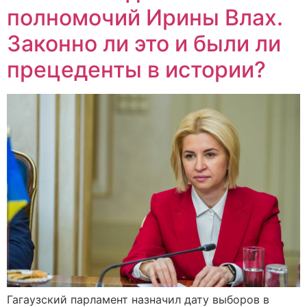
полномочий Ирины Влах.
Законно ли это и были ли
прецеденты в истории?
Гагаузский парламент назначил дату выборов в