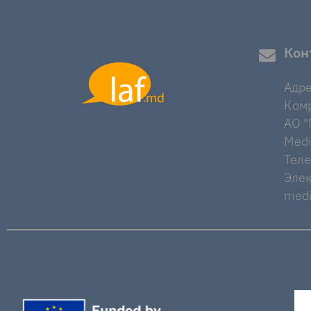
Кон
Адре
Комр
AO "M
Medi
Тел
Элек
medi