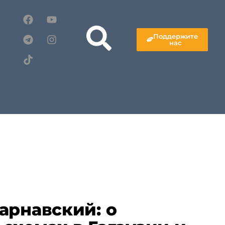
Поддержите
нас
арнавский: о