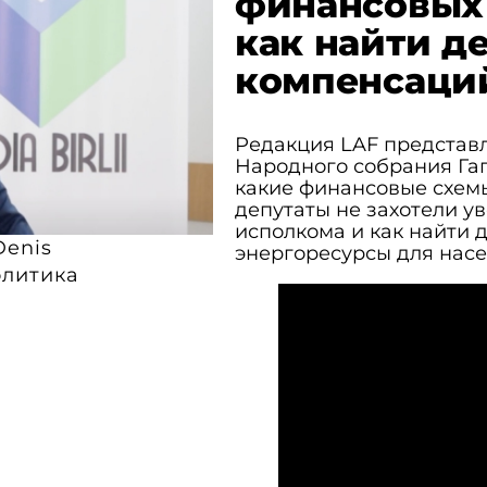
финансовых 
как найти д
компенсаци
Редакция LAF представ
Народного собрания Га
какие финансовые схемы
депутаты не захотели у
исполкома и как найти 
Denis
энергоресурсы для насе
литика