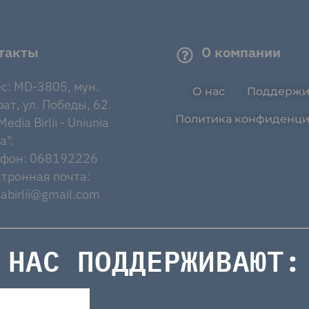
такты
О компании
с: MD-3805, мун.
О нас
Поддержи
ат, ул. Победы, 62.
Политика конфиденци
edia Birlii - Uniunia
a".
ефон: 068192226
тронная почта:
abirlii@gmail.com
НАС ПОДДЕРЖИВАЮТ: