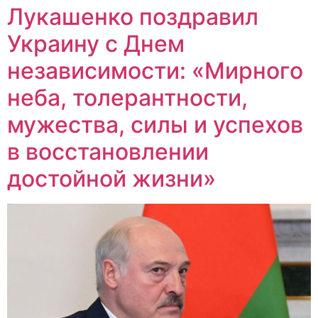
Лукашенко поздравил
Украину с Днем
независимости: «Мирного
неба, толерантности,
мужества, силы и успехов
в восстановлении
достойной жизни»