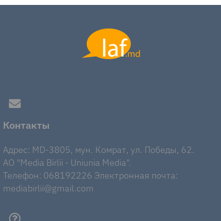
Контакты
Адрес: MD-3805, мун. Комрат, ул. Победы, 62.
AO "Media Birlii - Uniunia Media".
Телефон: 068192226 Электронная почта:
mediabirlii@gmail.com