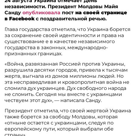
24 августа Украина отмечает День
независимости. Президент Молдовы Майя
Санду
опубликовала
пост
на своей странице
в Facebook
с поздравительной речью.
Глава государства отметила, что Украина борется
за сохранение своей идентичности и права на
существование е в качестве независимого
государства в законных, международно-
признанных границах.
«Война, развязанная Россией против Украины,
разрушила десятки городов, привела к тысячам
жертв, выгнала из домов миллионы людей. Но
эта несправедливая и кровопролитная война не
сломила дух украинцев. Дух свободного народа
не сломить. Сегодня мы вместе с украинцами
чествуем этот дух», — написала Санду.
Президент отметила, что своей жертвой Украина
также борется за свободу Молдовы, которая
«отныне остается с украинцами, следуя по
европейскому пути, который выбрали обе
страны».