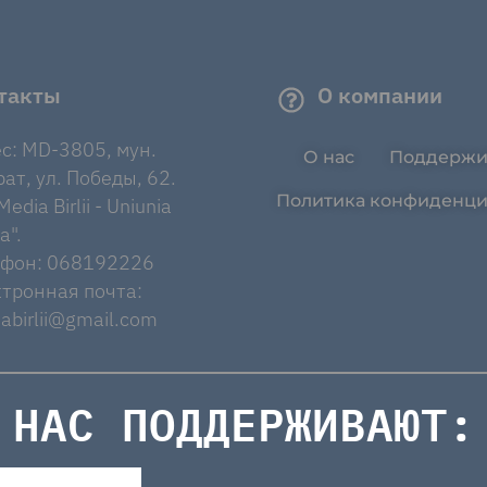
такты
О компании
с: MD-3805, мун.
О нас
Поддержи
ат, ул. Победы, 62.
Политика конфиденци
edia Birlii - Uniunia
a".
ефон: 068192226
тронная почта:
abirlii@gmail.com
НАС ПОДДЕРЖИВАЮТ: