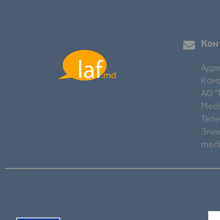
Кон
Адре
Комр
AO "M
Medi
Тел
Элек
medi