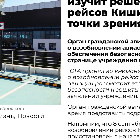
изучит реше
рейсов Киши
точки зрени
Орган гражданской ави
о возобновлении авиас
обеспечения безопасн
странице учреждения в
“
ОГА принял во внимани
о возобновлении рейса
авиации рассмотрит эт
безопасности и защиты
заявлении учреждения.
Орган гражданской ави
acebook.com
время представить под
изнь
,
Новости
Напомним, что 8 сентяб
возобновлении рейсов 
приостановлен с начала 