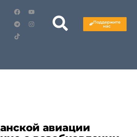
Поддержите
нас
анской авиации