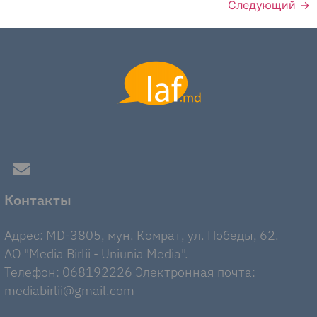
Следующий
→
Контакты
Адрес: MD-3805, мун. Комрат, ул. Победы, 62.
AO "Media Birlii - Uniunia Media".
Телефон: 068192226 Электронная почта:
mediabirlii@gmail.com