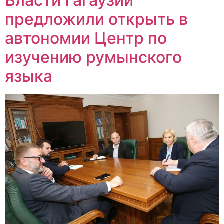
Власти Гагаузии
предложили открыть в
автономии Центр по
изучению румынского
языка