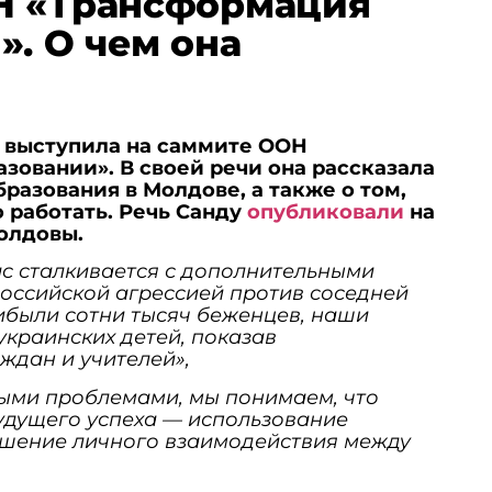
Н «Трансформация
». О чем она
 выступила на саммите ООН
зовании». В своей речи она рассказала
бразования в Молдове, а также о том,
 работать. Речь Санду
опубликовали
на
олдовы.
с сталкивается с дополнительными
российской агрессией против соседней
ибыли сотни тысяч беженцев, наши
краинских детей, показав
ждан и учителей»,
ыми проблемами, мы понимаем, что
удущего успеха — использование
чшение личного взаимодействия между