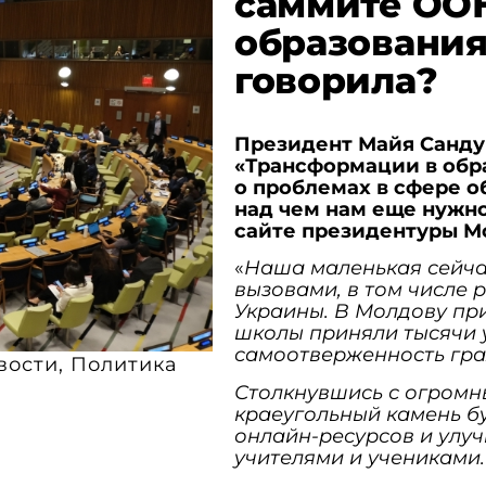
саммите ОО
образования
говорила?
Президент Майя Санду
«Трансформации в обра
о проблемах в сфере о
над чем нам еще нужно
сайте президентуры М
«
Наша маленькая сейча
вызовами, в том числе 
Украины. В Молдову пр
школы приняли тысячи у
самоотверженность гра
вости
,
Политика
Столкнувшись с огромн
краеугольный камень б
онлайн-ресурсов и улу
учителями и учениками.