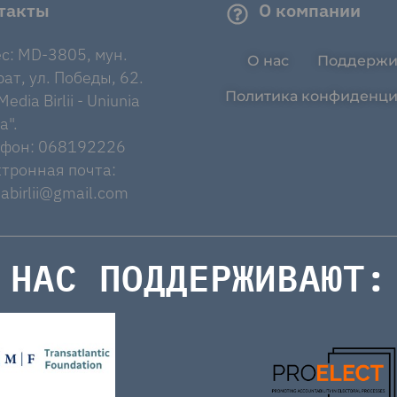
такты
О компании
с: MD-3805, мун.
О нас
Поддержи
ат, ул. Победы, 62.
Политика конфиденци
edia Birlii - Uniunia
a".
ефон: 068192226
тронная почта:
abirlii@gmail.com
НАС ПОДДЕРЖИВАЮТ: