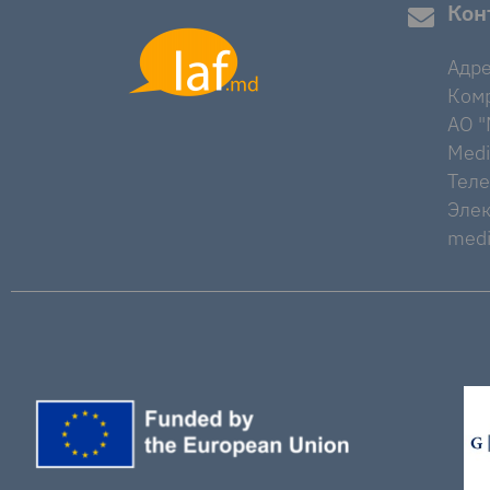
Кон
Адре
Комр
AO "M
Medi
Тел
Элек
medi