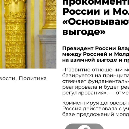
прокоммент
России и Мо
«Основывают
выгоде»
Президент России Вла
между Россией и Молд
на взимной выгоде и п
«Развитие отношений м
базируется на принцип
вости
,
Политика
отвечает фундаментальн
реагировала и будет ре
регулирования», — отме
Комментируя договоры в
Россия действовала с у
базе предложений молд