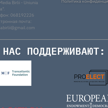
Политика конфиденци
edia Birlii - Uniunia
a".
ефон: 068192226
тронная почта:
abirlii@gmail.com
НАС ПОДДЕРЖИВАЮТ: