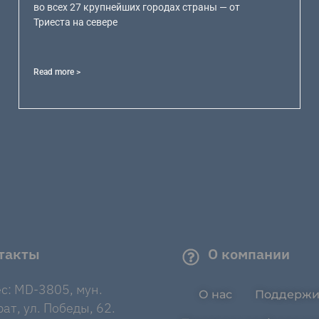
во всех 27 крупнейших городах страны — от
Триеста на севере
Read more >
такты
О компании
с: MD-3805, мун.
О нас
Поддержи
ат, ул. Победы, 62.