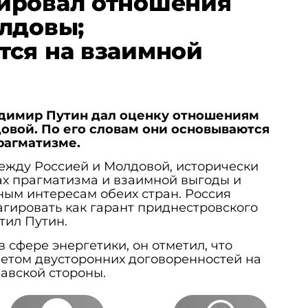
ировал отношения
лдовы;
ся на взаимной
димир Путин дал оценку отношениям
овой. По его словам они основываются
рагматизме.
ежду Россией и Молдовой, исторически
ах прагматизма и взаимной выгоды и
ым интересам обеих стран. Россия
агировать как гарант приднестровского
тил Путин.
 сфере энергетики, он отметил, что
четом двусторонних договоренностей на
авской стороны.