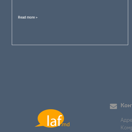
Read more >
Кон
Адре
Комр