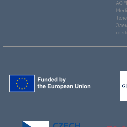
AO "M
Medi
Тел
Элек
medi