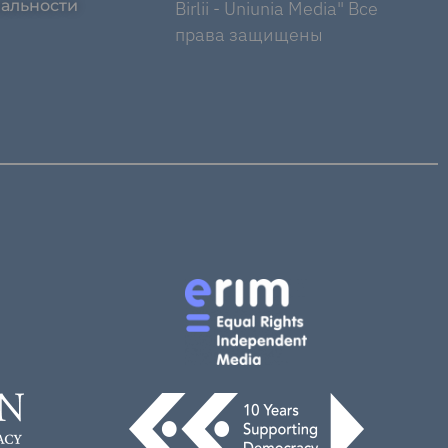
альности
Birlii - Uniunia Media" Все
права защищены