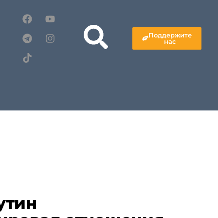
Поддержите
нас
утин