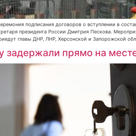
 церемония подписания договоров о вступлении в соста
кретаря президента России Дмитрия Пескова. Мероприя
риедут главы ДНР, ЛНР, Херсонской и Запорожской обл
 задержали прямо на мест