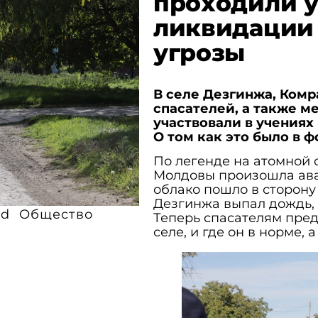
проходили у
ликвидации
угрозы
В селе Дезгинжа, Комр
спасателей, а также м
участвовали в учениях
О том как это было в 
По легенде на атомной 
Молдовы произошла ава
облако пошло в сторону
Дезгинжа выпал дождь,
md
Общество
Теперь спасателям пред
селе, и где он в норме, 