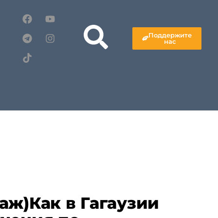
Поддержите
нас
аж)Как в Гагаузии