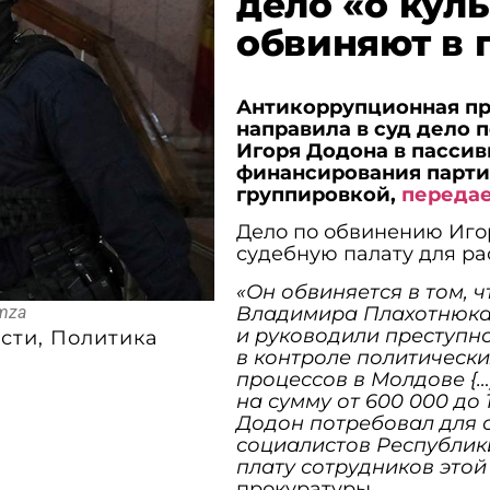
дело «о куль
обвиняют в 
Антикоррупционная про
направила в суд дело
Игоря Додона в пасси
финансирования парти
группировкой,
переда
Дело по обвинению Иго
судебную палату для ра
«Он обвиняется в том, 
omza
Владимира Плахотнюка 
и руководили преступн
сти
,
Политика
в контроле политически
процессов в Молдове {…
на сумму от 600 000 до 
Додон потребовал для 
социалистов Республик
плату сотрудников этой
прокуратуры.