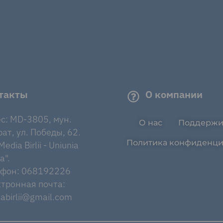
такты
О компании
с: MD-3805, мун.
О нас
Поддержи
ат, ул. Победы, 62.
Политика конфиденци
edia Birlii - Uniunia
a".
ефон: 068192226
тронная почта:
abirlii@gmail.com