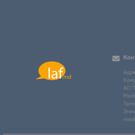
Кон
Адре
Комр
AO "M
Medi
Тел
Элек
medi