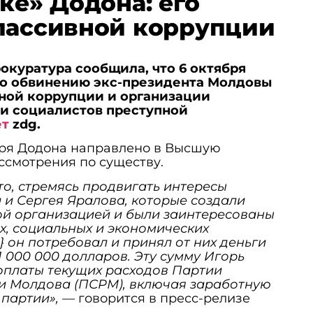
ке» Додона: его
пассивной коррупции
куратура сообщила, что 6 октября
 по обвинению экс-президента Молдовы
вной коррупции и организации
и социалистов преступной
ет
zdg.
ря Додона направлено в Высшую
ссмотрения по существу.
что, стремясь продвигать интересы
и Сергея Яралова, которые создали
ой организацией и были заинтересованы
х, социальных и экономических
} он потребовал и принял от них деньги
1 000 000 долларов. Эту сумму Игорь
оплаты текущих расходов Партии
и Молдова (ПСРМ), включая заработную
 партии», —
говорится в пресс-релизе