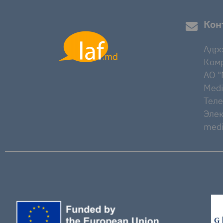
Кон
Адре
Комр
AO "M
Medi
Тел
Элек
medi