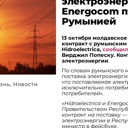
электроэнер
Energocom п
Румынией
13 октября молдавско
контракт с румынским
Hidroelectrica,
сообщил
Вирджил Попеску. Конт
электроэнергии
.
По словам румынского м
поставка электроэнерги
что
поставляемая элект
знь
,
Новости
исключительно потреби
потребителей».
«Hidroelectrica и Energ
Правительством Респуб
контракт на поставку —
электроэнергии в Респ
министр в фейсбуке.