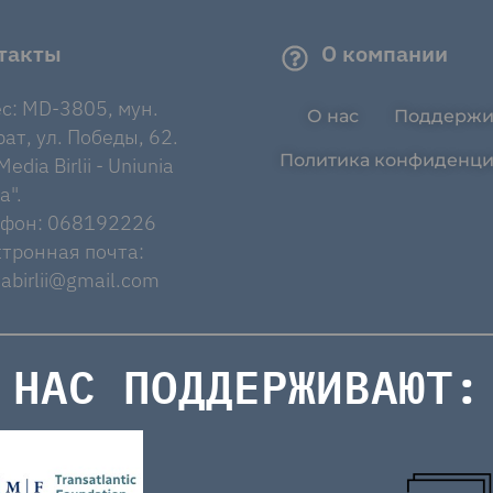
такты
О компании
с: MD-3805, мун.
О нас
Поддержи
ат, ул. Победы, 62.
Политика конфиденци
edia Birlii - Uniunia
a".
ефон: 068192226
тронная почта:
abirlii@gmail.com
НАС ПОДДЕРЖИВАЮТ: