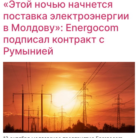
«Этой ночью начнется
поставка электроэнергии
в Молдову»: Energocom
подписал контракт с
Румынией