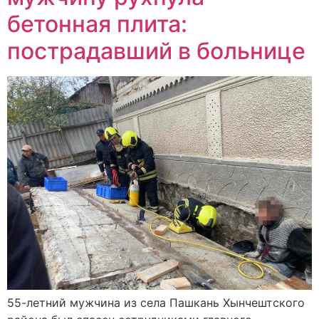
бетонная плита:
пострадавший в больнице
55-летний мужчина из cела Пашкань Хынчештского