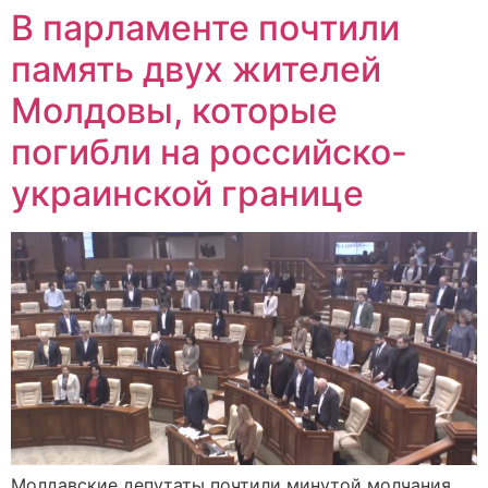
В парламенте почтили
память двух жителей
Молдовы, которые
погибли на российско-
украинской границе
Молдавские депутаты почтили минутой молчания