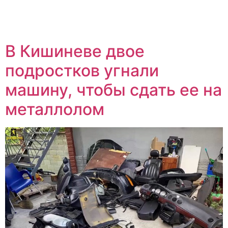
В Кишиневе двое
подростков угнали
машину, чтобы сдать ее на
металлолом