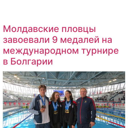
Молдавские пловцы
завоевали 9 медалей на
международном турнире
в Болгарии