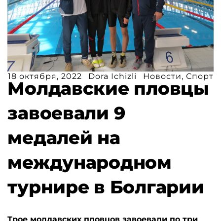
18 октября, 2022
Dora Ichizli
Новости
,
Спорт
Молдавские пловцы
завоевали 9
медалей на
международном
турнире в Болгарии
Трое молдавских пловцов завоевали по три