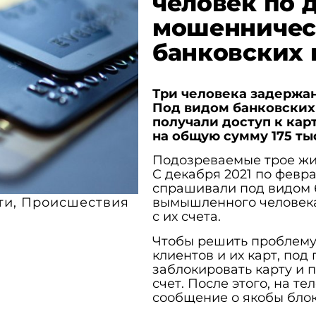
человек по 
мошенничест
банковских к
Три человека задержа
Под видом банковских
получали доступ к кар
на общую сумму 175 ты
Подозреваемые трое жите
С декабря 2021 по февр
спрашивали под видом 
ти
,
Происшествия
вымышленного человека,
с их счета.
Чтобы решить проблему
клиентов и их карт, под
заблокировать карту и 
счет. После этого, на 
сообщение о якобы блок