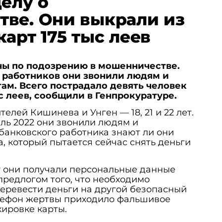
делу о
ве. Они выкрали из
арт 175 тыс леев
ны по подозрению в мошенничестве.
 работников они звонили людям и
там. Всего пострадало девять человек
с леев, сообщили в Генпрокуратуре.
лей Кишинева и Унген — 18, 21 и 22 лет.
аль 2022 они звонили людям и
банковского работника знают ли они
 который пытается сейчас снять деньги
 они получали персональные данные
 предлогом того, что необходимо
перевести деньги на другой безопасный
телефон жертвы приходило фальшивое
ировке карты.