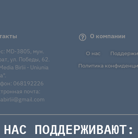
такты
О компании
с: MD-3805, мун.
О нас
Поддержи
ат, ул. Победы, 62.
Политика конфиденци
edia Birlii - Uniunia
a".
ефон: 068192226
тронная почта:
abirlii@gmail.com
НАС ПОДДЕРЖИВАЮТ: