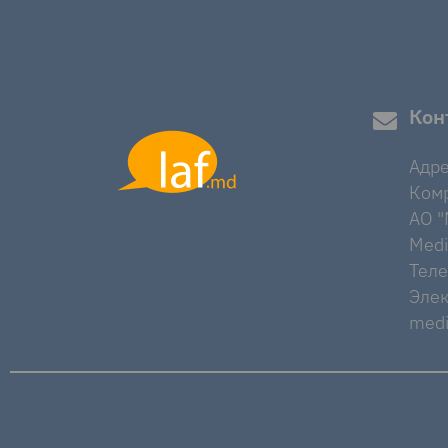
Кон
Адре
Комр
AO "M
Medi
Тел
Элек
medi