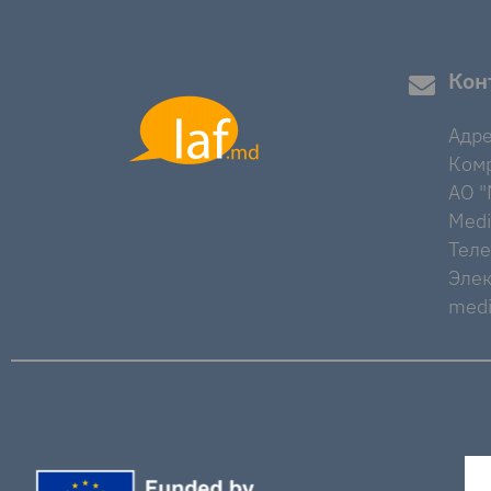
Кон
Адре
Комр
AO "M
Medi
Тел
Элек
medi