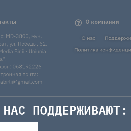
такты
О компании
с: MD-3805, мун.
О нас
Поддержи
ат, ул. Победы, 62.
Политика конфиденци
edia Birlii - Uniunia
a".
ефон: 068192226
тронная почта:
abirlii@gmail.com
НАС ПОДДЕРЖИВАЮТ: