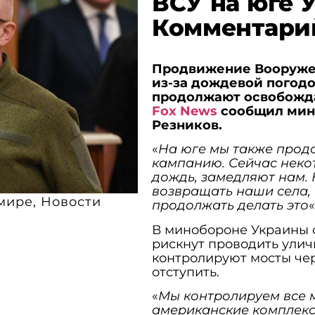
ВСУ на юге 
Комментари
Продвижение Вооружен
из-за дождевой погод
продолжают освобожда
Fox News
сообщил мин
Резников.
«
На юге мы также прод
кампанию. Сейчас некот
дождь, замедляют нам. 
возвращать наши села, 
мире
,
Новости
продолжать делать это
В минобороне Украины с
рискнут проводить улич
контролируют мосты чер
отступить.
«
Мы контролируем все м
американские комплексы