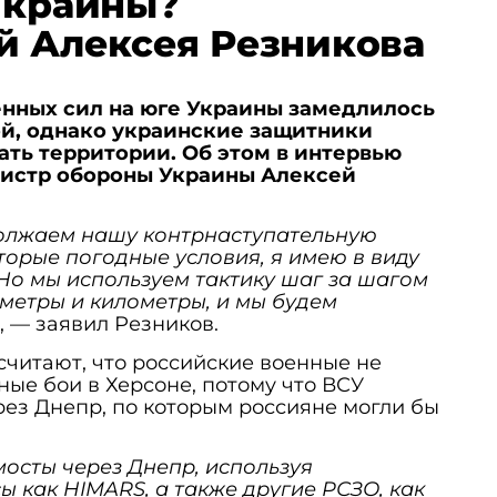
Украины?
й Алексея Резникова
ных сил на юге Украины замедлилось
ой, однако украинские защитники
ть территории. Об этом в интервью
истр обороны Украины Алексей
олжаем нашу контрнаступательную
орые погодные условия, я имею в виду
Но мы используем тактику шаг за шагом
метры и километры, и мы будем
«, — заявил Резников.
читают, что российские военные не
ные бои в Херсоне, потому что ВСУ
ез Днепр, по которым россияне могли бы
осты через Днепр, используя
 как HIMARS, а также другие РСЗО, как