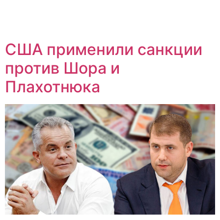
США применили санкции
против Шора и
Плахотнюка