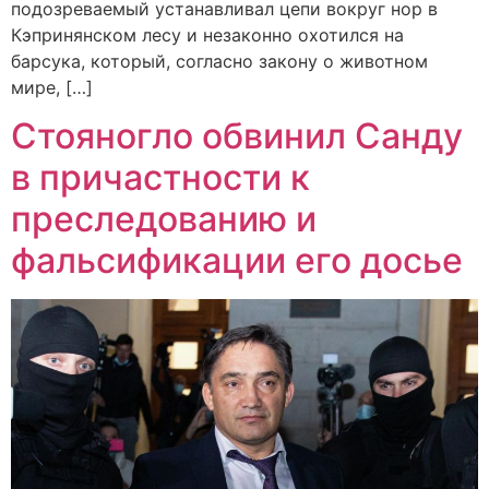
подозреваемый устанавливал цепи вокруг нор в
Кэпринянском лесу и незаконно охотился на
барсука, который, согласно закону о животном
мире, […]
Стояногло обвинил Санду
в причастности к
преследованию и
фальсификации его досье