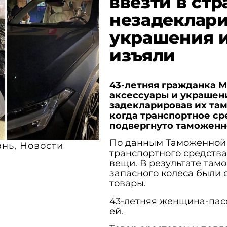
ввезти в стр
незадеклар
украшения и
изъяли
43-летняя гражданка М
аксессуары и украшени
задекларировав их там
когда транспортное ср
подвергнуто таможенн
По данным Таможенной 
знь
,
Новости
транспортного средства
вещи. В результате там
запасного колеса были
товары.
43-летняя женщина-пас
ей.