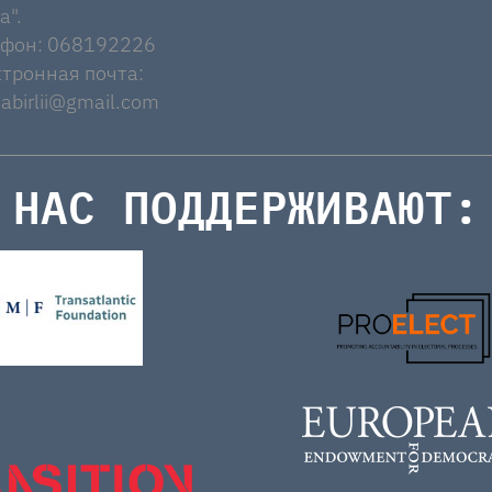
a".
ефон: 068192226
тронная почта:
abirlii@gmail.com
НАС ПОДДЕРЖИВАЮТ: