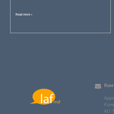
Read more >
Кон
Адре
Комр
AO "M