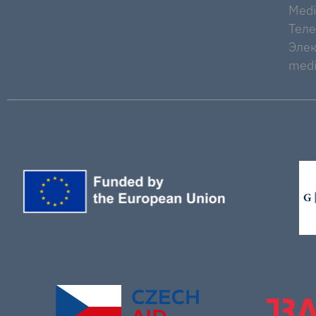
Medi
Тел
Элек
medi