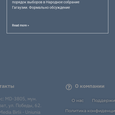
порядок выборов в Народное собрание
Гагаузии. Формально обсуждение
Read more >
такты
О компании
с: MD-3805, мун.
О нас
Поддержи
ат, ул. Победы, 62.
Политика конфиденци
edia Birlii - Uniunia