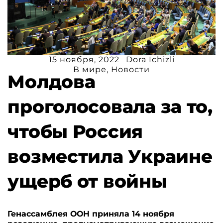
15 ноября, 2022
Dora Ichizli
В мире
,
Новости
Молдова
проголосовала за то,
чтобы Россия
возместила Украине
ущерб от войны
Генассамблея ООН приняла 14 ноября