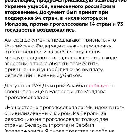
резолюцию, предусматривающую возмещение
Украине ущерба, нанесенного российским
вторжением. Документ был принят при
поддержке 94 стран, в числе которых и
Молдова, против проголосовали 14 стран и 73
государства воздержались.
Авторы документа предлагают признать, что
Российскую Федерацию нужно привлечь к
ответственности за любые нарушения
международного права, совершенные в ходе
агрессии, а также обязать возместить
причиненный ущерб, включая выплату
репараций и военных убытков.
Депутат от PAS Дмитрий Алайба
сообщил
на
своей странице в Facebook, что Молдова
проголосовала за.
«Наша страна проголосовала за. Мы идем в ногу
с цивилизованным миром. Из Европы за
резолюцию не проголосовали только две
страны: Беларусь (против) и Сербия
(воздержались). Я снова представил себе на