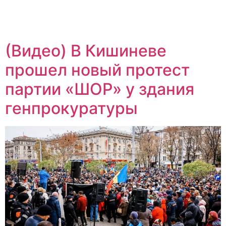
(Видео) В Кишиневе
прошел новый протест
партии «ШОР» у здания
генпрокуратуры