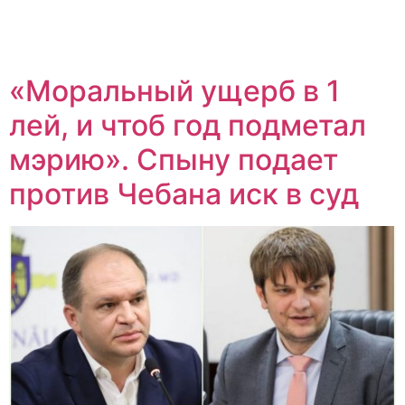
«Моральный ущерб в 1
лей, и чтоб год подметал
мэрию». Спыну подает
против Чебана иск в суд