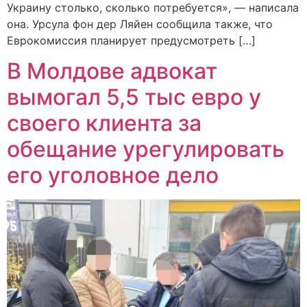
Украину столько, сколько потребуется», — написала
она. Урсула фон дер Ляйен сообщила также, что
Еврокомиссия планирует предусмотреть […]
В Молдове адвокат
вымогал 5,5 тыс евро у
своего клиента за
обещание урегулировать
его уголовное дело