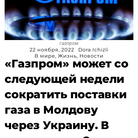
газпром
22 ноября, 2022
Dora Ichizli
В мире
,
Жизнь
,
Новости
«Газпром» может со
следующей недели
сократить поставки
газа в Молдову
через Украину. В