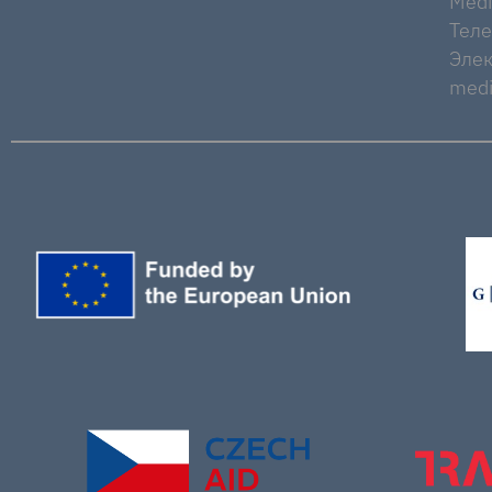
Medi
Тел
Элек
medi