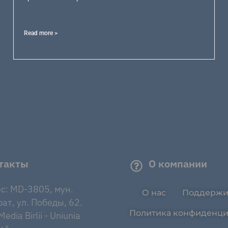
Read more >
такты
О компании
с: MD-3805, мун.
О нас
Поддержи
ат, ул. Победы, 62.
Политика конфиденци
edia Birlii - Uniunia