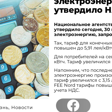
электроэнер
утвердило 
Национальное агентст
утвердило сегодня, 30
электроэнергию, запро
Так, тариф для конечны
повышен до 5,91 лея/кВтч
Для потребителей на се
кВтч. Тариф увеличился 
Напомним, что последн
электроэнергию произош
тариф увеличился с 3,15 л
FEE Nord тарифы повышены
учета НДС.
знь
,
Новости