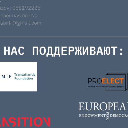
a".
ефон: 068192226
тронная почта:
abirlii@gmail.com
НАС ПОДДЕРЖИВАЮТ: