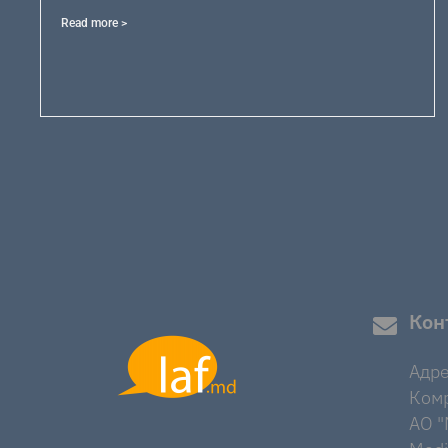
Read more >
Кон
Адре
Комр
AO "M