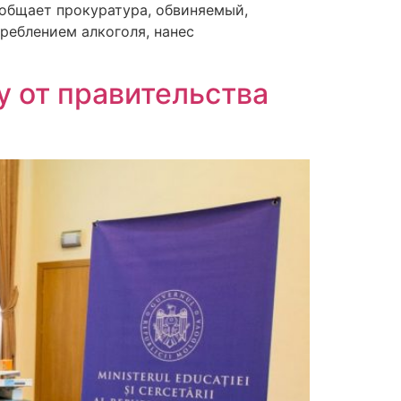
ообщает прокуратура, обвиняемый,
треблением алкоголя, нанес
у от правительства