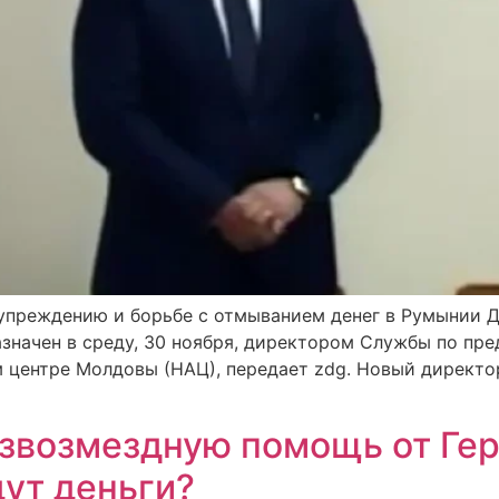
преждению и борьбе с отмыванием денег в Румынии Д
значен в среду, 30 ноября, директором Службы по пр
 центре Молдовы (НАЦ), передает zdg. Новый директор
звозмездную помощь от Гер
дут деньги?