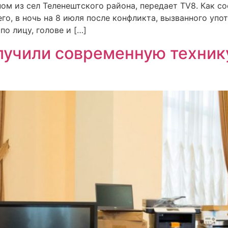
м из сел Теленештского района, передает TV8. Как с
о, в ночь на 8 июля после конфликта, вызванного упо
о лицу, голове и […]
олучили современную техник