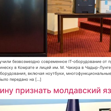
учили безвозмездно современное IT-оборудование от 
инеску в Комрате и лицей им. М. Чакира в Чадыр-Лунг
оборудования, включая ноутбуки, многофункциональные
было передано на […]
аину признать молдавский 